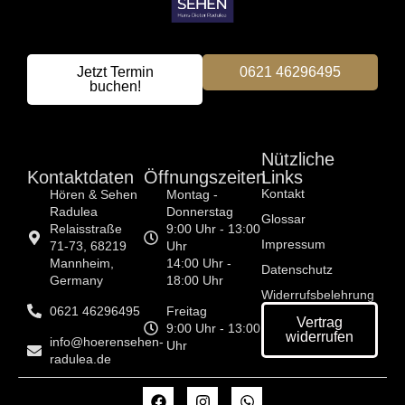
Jetzt Termin
0621 46296495
buchen!
Nützliche
Kon­tak­t­dat­en
Öffnungszeiten
Links
Kontakt
Hören & Sehen
Montag -
Radulea
Donnerstag
Glossar
Relaisstraße
9:00 Uhr - 13:00
Impressum
71-73, 68219
Uhr
Mannheim,
14:00 Uhr -
Datenschutz
Germany
18:00 Uhr
Widerrufsbelehrung
0621 46296495
Freitag
Vertrag
9:00 Uhr - 13:00
widerrufen
info@hoerensehen-
Uhr
radulea.de