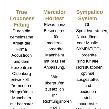
True
Mercator
Sympatico
Loudness
Hörtest
System
Fitting
Etwas ganz
Ob
Besonderes
Sprachverstehen,
Durch die
– für
Naturklänge
gemeinsame
moderne
oder Musik:
Arbeit der
Hörgeräte
SYMPATICO-
Firma
Mannheim
Hörgeräte
Acousticon
mit präziser
sind für alle
und dem
Anpassung.
Hörsituationen
Hörzentrum
optimal
Oldenburg
Wir
ausgestattet
entwickelt –
überprüfen
und
für moderne
zusätzlich
bedienen
Hörgeräte in
Ihr
sich
Mannheim
Richtungshören
modernster
mit höchster
– den