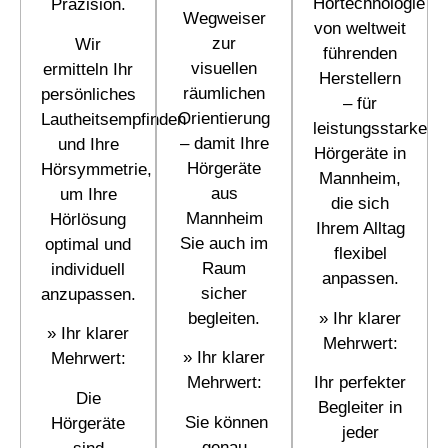
Hörtechnologie
Präzision.
Wegweiser
von weltweit
zur
Wir
führenden
visuellen
ermitteln Ihr
Herstellern
räumlichen
persönliches
– für
Orientierung
Lautheitsempfinden
leistungsstarke
– damit Ihre
und Ihre
Hörgeräte in
Hörgeräte
Hörsymmetrie,
Mannheim,
aus
um Ihre
die sich
Mannheim
Hörlösung
Ihrem Alltag
Sie auch im
optimal und
flexibel
Raum
individuell
anpassen.
sicher
anzupassen.
begleiten.
»
Ihr klarer
»
Ihr klarer
Mehrwert:
»
Ihr klarer
Mehrwert:
Mehrwert:
Ihr perfekter
Die
Begleiter in
Sie können
Hörgeräte
jeder
genau