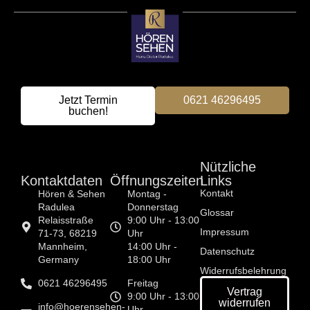
Jetzt Termin
0621 46296495
buchen!
Nützliche
Kon­tak­t­dat­en
Öffnungszeiten
Links
Kontakt
Hören & Sehen
Montag -
Radulea
Donnerstag
Glossar
Relaisstraße
9:00 Uhr - 13:00
Impressum
71-73, 68219
Uhr
Mannheim,
14:00 Uhr -
Datenschutz
Germany
18:00 Uhr
Widerrufsbelehrung
0621 46296495
Freitag
Vertrag
9:00 Uhr - 13:00
widerrufen
info@hoerensehen-
Uhr