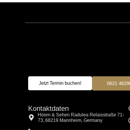
Jetzt Termin buchen!
0621 4629
Kon­tak­t­dat­en
Hören & Sehen Radulea Relaisstraße 71-
73, 68219 Mannheim, Germany