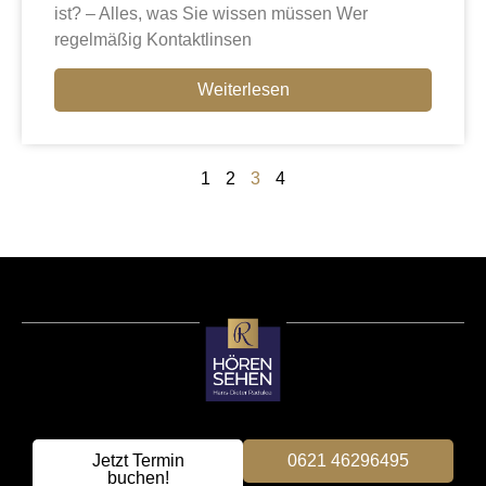
ist? – Alles, was Sie wissen müssen Wer
regelmäßig Kontaktlinsen
Weiterlesen
1
2
3
4
Jetzt Termin
0621 46296495
buchen!