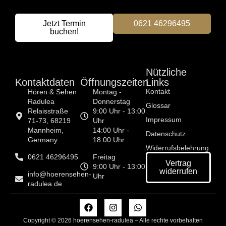
Jetzt Termin
0621 46296495
buchen!
Nützliche
Kon­tak­t­dat­en
Öffnungszeiten
Links
Kontakt
Hören & Sehen
Montag -
Radulea
Donnerstag
Glossar
Relaisstraße
9:00 Uhr - 13:00
Impressum
71-73, 68219
Uhr
Mannheim,
14:00 Uhr -
Datenschutz
Germany
18:00 Uhr
Widerrufsbelehrung
0621 46296495
Freitag
Vertrag
9:00 Uhr - 13:00
widerrufen
info@hoerensehen-
Uhr
radulea.de
Copyright © 2026 hoerensehen-radulea – Alle rechte vorbehalten